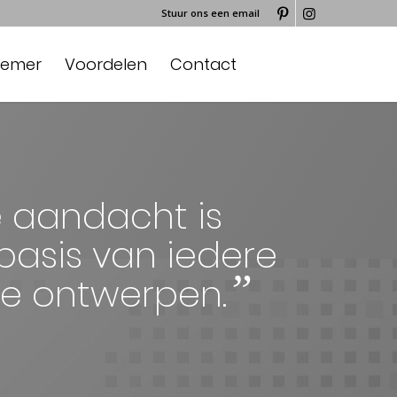
Stuur ons een email
nemer
Voordelen
Contact
e aandacht is
basis van iedere
”
we ontwerpen.