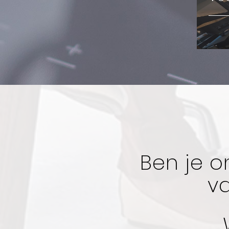
Ben je o
v