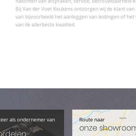
nakomen van afspraken, service, betrouwbaarheid en 
Bij Van der Voet Keukens ontzorgen wij de klant van 
van bijvoorbeeld het aanleggen van leidingen of het 
van de allerbeste kwaliteit.
teer als ondernemer van
Route naar
onze showroo
ordelen