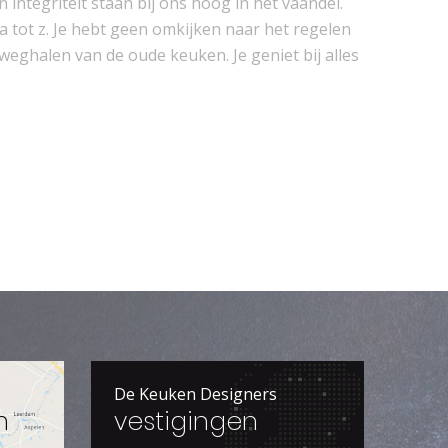
integriteit staan bij ons hoog in het vaandel.
a tot z. Je hebt geen omkijken naar het regelen
weghalen van de oude keuken. Je geniet bij alles
De Keuken Designers
m
vestigingen