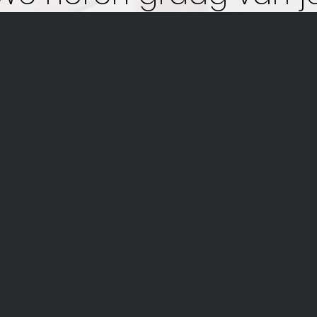
en uw gegevens uit bovenstaand formulier eenmalig, uitslui
 te informeren over de mogelijkheden bij De Keuken Desig
invullen van dit formulier geeft u daarvoor toestemming.
ns per provincie
Menu