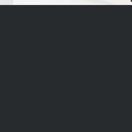
Wij gebruik
benaderen en
Over De Keuken
Keuke