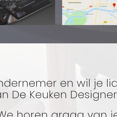
ndernemer en wil je l
an De Keuken Designer
We horen graag van j