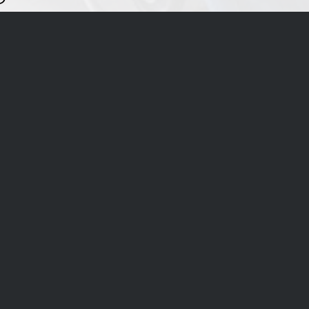
tend om u te
ners. Met het
Contact