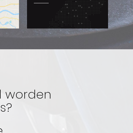
id worden
s?
e