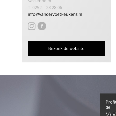
Sassenheim
T: 0252 – 23 28 06
info@vandervoetkeukens.nl
Bezoek de website
Profi
de
Vo