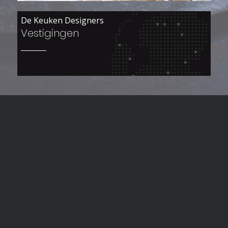
De Keuken Designers
Vestigingen
Woon je in Overijssel?
Zoek het niet ver, maar
fijn dichtbij huis
We leveren iedere keuken met vakmanschap op,
nauwgezet en met oog voor detail. De keukens
van de Keuken Designers worden compleet