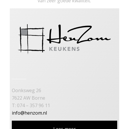
van zeer goede kwaliteit.
Oonksweg 26
7622 AW Borne
T: 074 – 357 96 11
info@henzom.nl
Lees meer