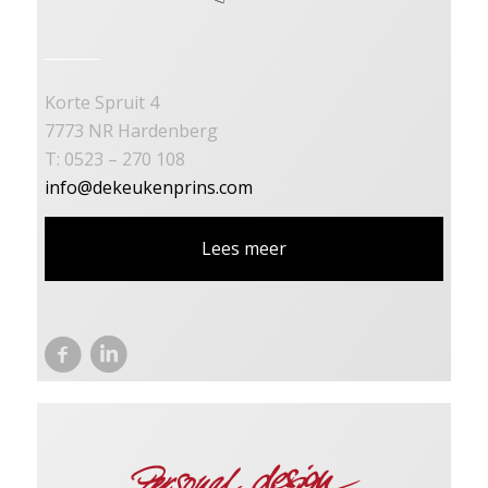
Korte Spruit 4
7773 NR Hardenberg
T: 0523 – 270 108
info@dekeukenprins.com
Lees meer