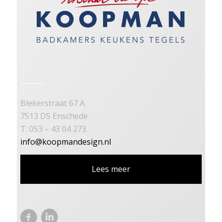
Blekerstraat 67 A
7513 DS Enschede
T: 053 – 43 04 273
info@koopmandesign.nl
Lees meer