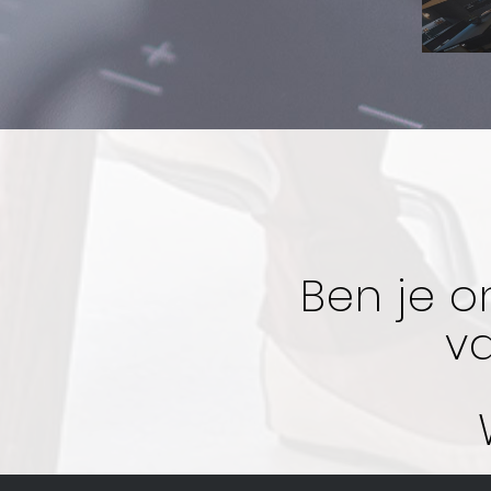
Ben je o
v