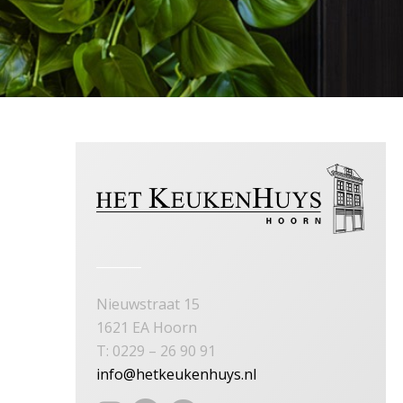
Nieuwstraat 15
1621 EA Hoorn
T: 0229 – 26 90 91
info@hetkeukenhuys.nl