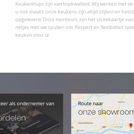
KeukenHuys zijn van topkwaliteit. Wij werken met d
u ook maakt: onze keukens zijn altijd stijlvol en fun
opgeleverd. Onze monteurs zijn het visitekaartje v
netjes met uw spullen om. Respect en flexibiliteit s
keuken voor ú!
teer als ondernemer van
Route naar
onze showroo
ordelen