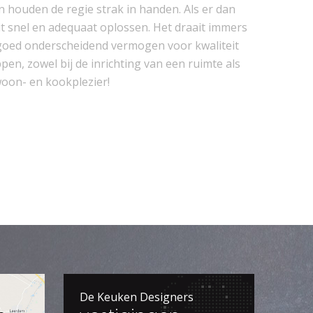
houden de regie strak in handen. Als er dan
it snel en adequaat oplossen. Het draait immers
goed onderscheidend vermogen voor kwaliteit
n, zowel bij de inrichting van een ruimte als
oon- en kookplezier!
De Keuken Designers