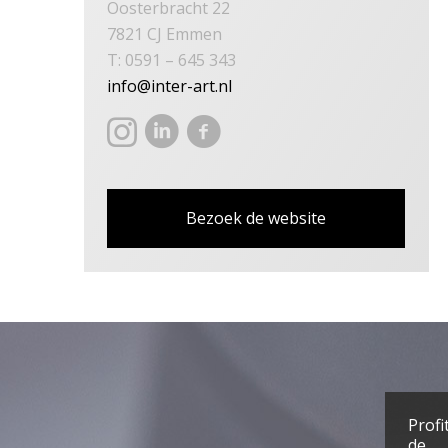
Oosterbracht 22
7821 CJ Emmen
T: 0591 – 645 343
info@inter-art.nl
Bezoek de website
Profi
de