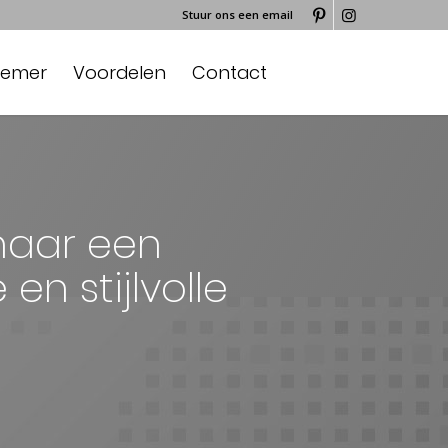
Stuur ons een email
nemer
Voordelen
Contact
naar een
n stijlvolle