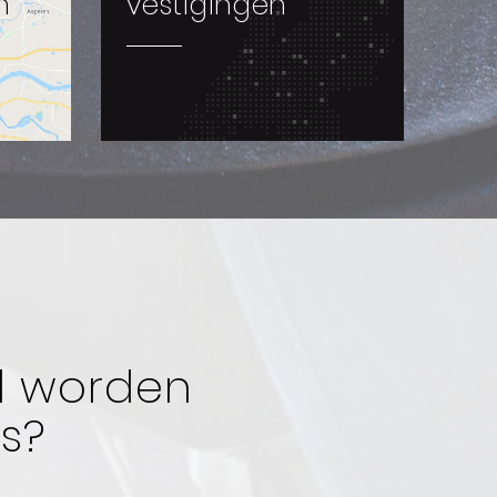
m
vestigingen
id worden
s?