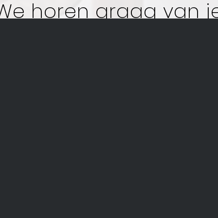
We horen graag van j
en uw gegevens uit bovenstaand formulier eenmalig, uitslui
 te informeren over de mogelijkheden bij De Keuken Desig
invullen van dit formulier geeft u daarvoor toestemming.