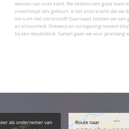
wensen van onze klant. We hebben een goed team en 
onverhoopt iets gebeurt, is het onze kracht dat we d
om u en niet om onszelf! Daarnaast hebben we een 
en schoonheid. Ontwerp en vormgeving moeten kloppe
bij een meubelstuk. Samen gaan we voor jarenlang w
teer als ondernemer van
Route naar