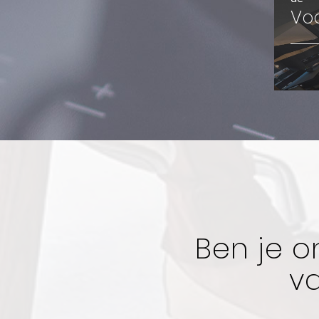
Vo
Ben je o
v