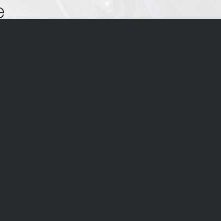
e
tend om u te
ners. Met het