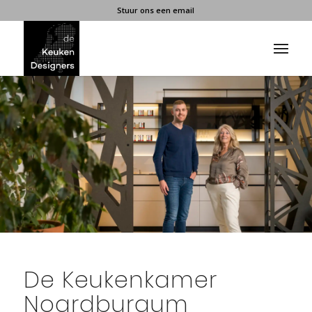
Stuur ons een email
De Keukenkamer
Noardburgum