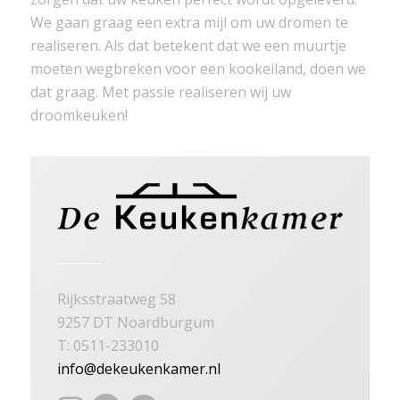
We gaan graag een extra mijl om uw dromen te
realiseren. Als dat betekent dat we een muurtje
moeten wegbreken voor een kookeiland, doen we
dat graag. Met passie realiseren wij uw
droomkeuken!
Rijksstraatweg 58
9257 DT Noardburgum
T: 0511-233010
info@dekeukenkamer.nl