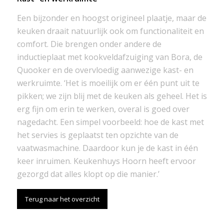
Een bijzonder en hoogst origineel plaatje, maar de
keuken draait natuurlijk ook om functionaliteit en
comfort. Die brengen onder andere de
inductieplaat met kookveldafzuiging van Bora, de
Quooker en de overvloedig aanwezige kast- en
werkruimte. ‘Het is moeilijk om er één punt uit te
pikken; we zijn blij met de keuken als geheel. Het is
erg fijn om erin te werken, overal is goed over
nagedacht. Een simpel voorbeeld: hoe de kast met
het servies is geplaatst ten opzichte van de
vaatwasmachine. Daardoor kun je de kast in één
keer inruimen. Keukenhuys Hoorn heeft ervoor
gezorgd dat alles klopt op die manier.’
Terug naar het overzicht