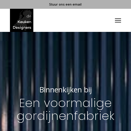
Stuur ons een email
Binnenkijken bij
Een voormalige
gordijnenfabriek