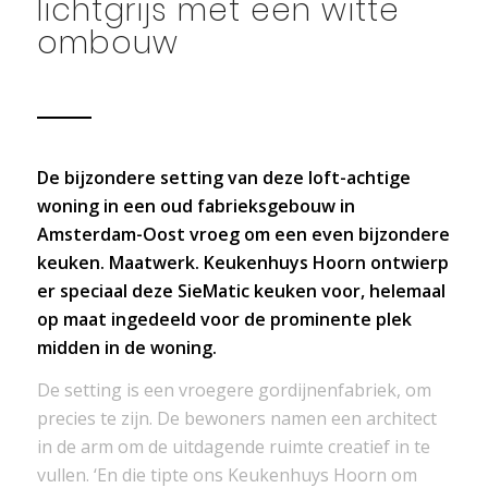
lichtgrijs met een witte
ombouw
De bijzondere setting van deze loft-achtige
woning in een oud fabrieksgebouw in
Amsterdam-Oost vroeg om een even bijzondere
keuken. Maatwerk. Keukenhuys Hoorn ontwierp
er speciaal deze SieMatic keuken voor, helemaal
op maat ingedeeld voor de prominente plek
midden in de woning.
De setting is een vroegere gordijnenfabriek, om
precies te zijn. De bewoners namen een architect
in de arm om de uitdagende ruimte creatief in te
vullen. ‘En die tipte ons Keukenhuys Hoorn om